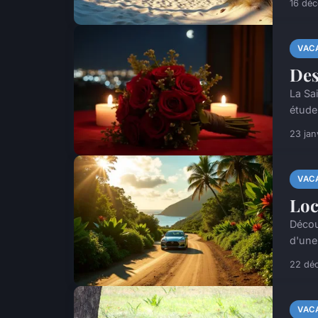
16 dé
VAC
Des
La Sa
étude
23 jan
VAC
Loc
Décou
d'une 
22 dé
VAC