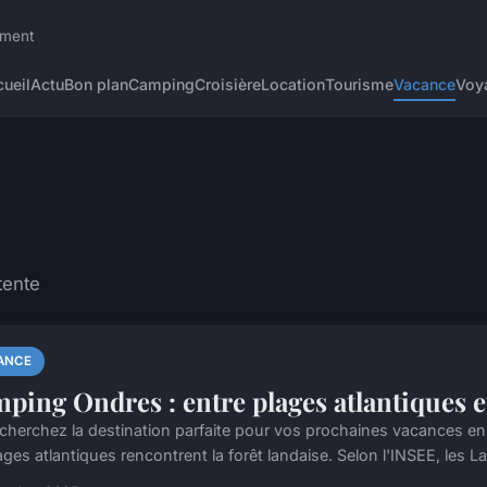
ement
ueil
Actu
Bon plan
Camping
Croisière
Location
Tourisme
Vacance
Voy
tente
ANCE
ping Ondres : entre plages atlantiques et
cherchez la destination parfaite pour vos prochaines vacances en 
ages atlantiques rencontrent la forêt landaise. Selon l'INSEE, les L