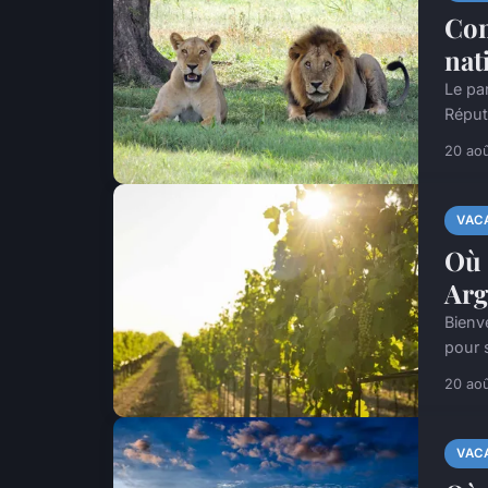
Com
nat
Le pa
Réput
20 ao
VAC
Où 
Arg
Bienv
pour 
20 ao
VAC