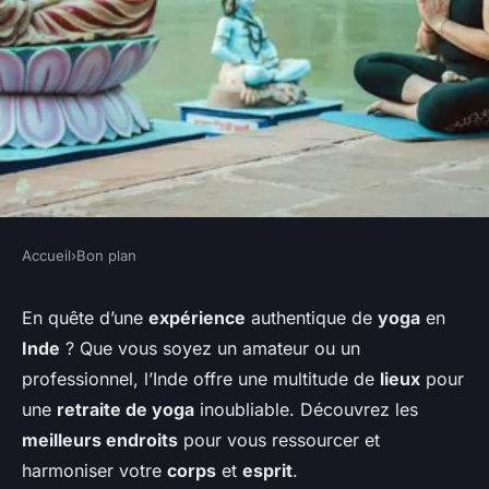
Accueil
›
Bon plan
BON PLAN
Quels sont les meilleurs
En quête d’une
expérience
authentique de
yoga
en
Inde
? Que vous soyez un amateur ou un
endroits pour une retraite de
professionnel, l’Inde offre une multitude de
lieux
pour
yoga en Inde?
une
retraite de yoga
inoubliable. Découvrez les
meilleurs endroits
pour vous ressourcer et
Mathis
•
20 août 2024
•
4 min de lecture
harmoniser votre
corps
et
esprit
.