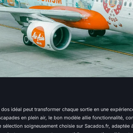
 à dos homme pour
à dos idéal peut transformer chaque sortie en une expérien
capades en plein air, le bon modèle allie fonctionnalité, conf
 sacados.fr
 sélection soigneusement choisie sur Sacados.fr, adaptée 