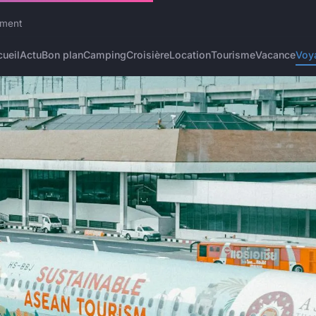
ement
ueil
Actu
Bon plan
Camping
Croisière
Location
Tourisme
Vacance
Voy