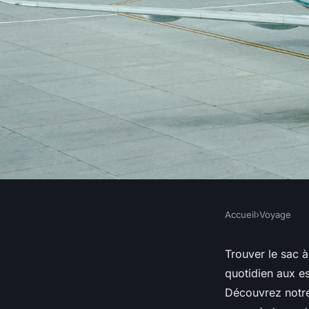
Accueil
›
Voyage
VOYAGE
Les meilleurs sacs
Trouver le sac 
quotidien aux es
chaque occasion sur
Découvrez notre