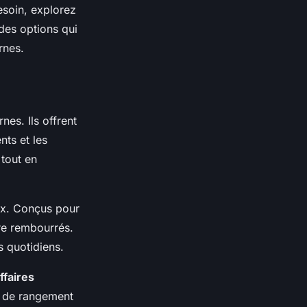
soin, explorez
des options qui
rnes.
es. Ils offrent
ts et les
 tout en
ux. Conçus pour
ère rembourrés.
s quotidiens.
ffaires
ts de rangement