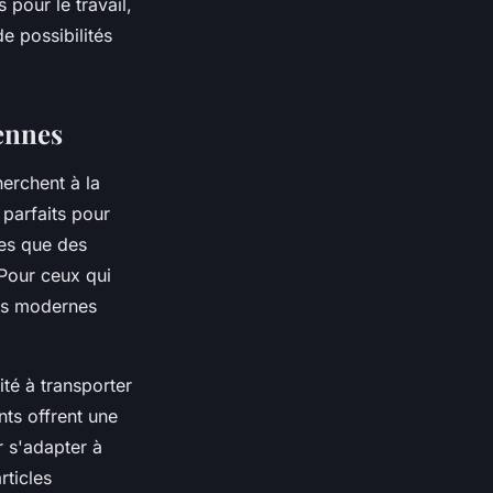
pour le travail,
e possibilités
iennes
erchent à la
 parfaits pour
les que des
 Pour ceux qui
ns modernes
ité à transporter
ts offrent une
r s'adapter à
rticles