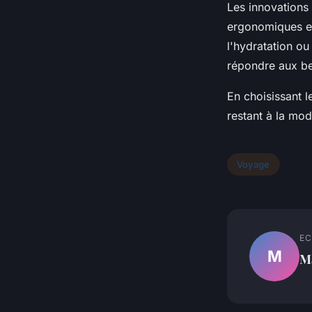
Les innovations
ergonomiques et
l'hydratation o
répondre aux bes
En choisissant 
restant à la mod
Voyage
EC
M
M