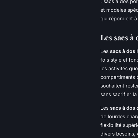
: sacs à dos pol
et modèles spéc
Mathis
•
25 septembre 2024
•
3 min de lecture
qui répondent à 
Les sacs à 
Les
sacs à dos
fois style et fo
les activités qu
compartiments b
souhaitent reste
sans sacrifier la 
Les
sacs à dos
de lourdes char
flexibilité supé
divers besoins, 